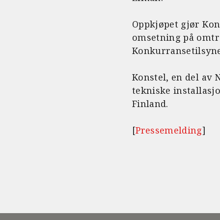
Oppkjøpet gjør Kons
omsetning på omtre
Konkurransetilsyne
Konstel, en del av
tekniske installasj
Finland.
[
Pressemelding
]