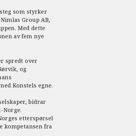
a
w
m
o
c
it
ai
p
 steg som styrker
e
te
l
y
i Nimlas Group AB,
b
r
Li
uppen. Med dette
jonen av fem nye
o
n
o
k
k
er spredt over
Rørvik, og
mans
 med Konstels egne.
elskaper, bidrar
t-Norge.
-Norges etterspørsel
kte kompetansen fra