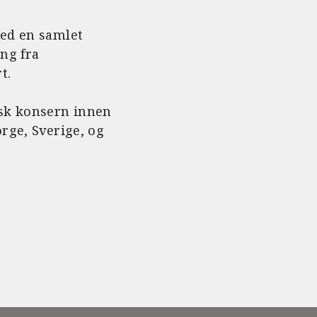
med en samlet
ng fra
t.
isk konsern innen
rge, Sverige, og