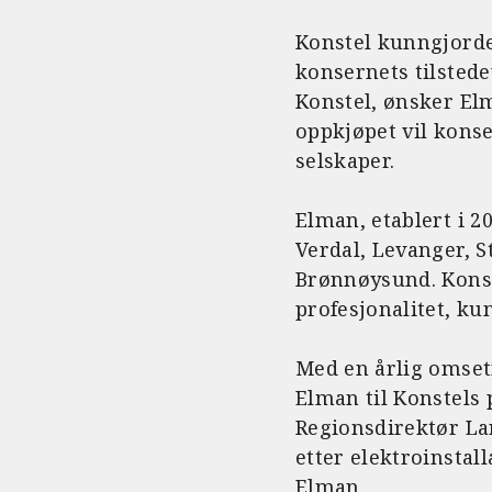
Konstel kunngjorde 
konsernets tilsted
Konstel, ønsker El
oppkjøpet vil kons
selskaper.
Elman, etablert i 2
Verdal, Levanger, S
Brønnøysund. Konse
profesjonalitet, k
Med en årlig omset
Elman til Konstels 
Regionsdirektør Lar
etter elektroinstal
Elman.