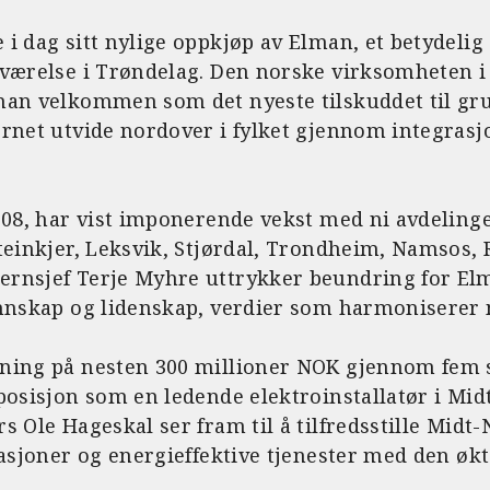
i dag sitt nylige oppkjøp av Elman, et betydelig
eværelse i Trøndelag. Den norske virksomheten 
man velkommen som det nyeste tilskuddet til gr
ernet utvide nordover i fylket gjennom integras
008, har vist imponerende vekst med ni avdeling
teinkjer, Leksvik, Stjørdal, Trondheim, Namsos, 
rnsjef Terje Myhre uttrykker beundring for El
unnskap og lidenskap, verdier som harmoniserer
ning på nesten 300 millioner NOK gjennom fem s
posisjon som en ledende elektroinstallatør i Mid
s Ole Hageskal ser fram til å tilfredsstille Midt
lasjoner og energieffektive tjenester med den ø