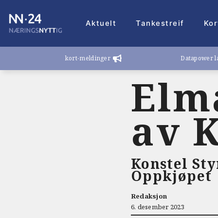
Hopp
til
Aktuelt
Tankestreif
Kor
innhold
kort-meldinger
Datapower la
Elma
av 
Konstel St
Oppkjøpet
Redaksjon
6. desember 2023