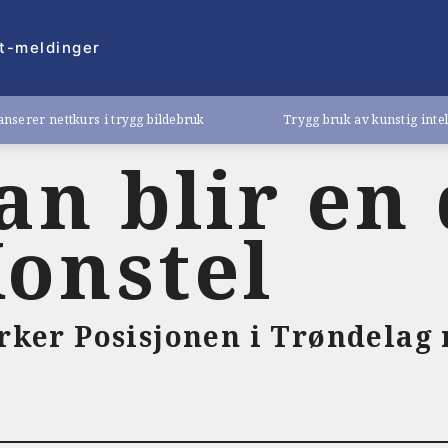
t-meldinger
nserer nettkurs i trygg bildebruk
Trygg bruk av kunstig inte
n blir en 
Konstel
yrker Posisjonen i Trøndelag