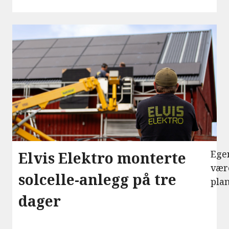
Ege
Elvis Elektro monterte
være
solcelle-anlegg på tre
pla
dager