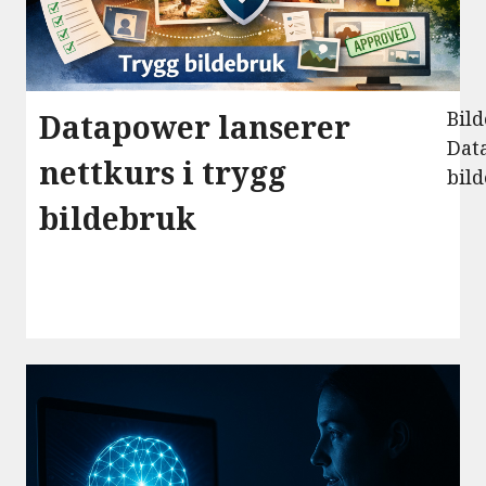
Bild
Datapower lanserer
Dat
nettkurs i trygg
bil
rett
bildebruk
bild