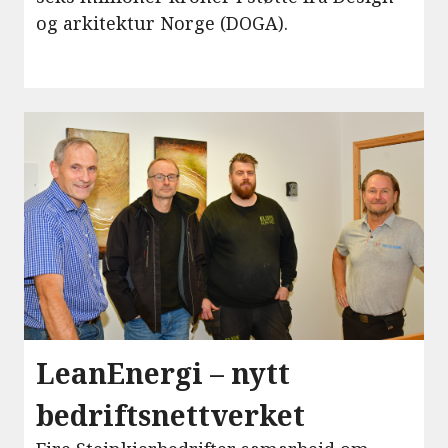
og arkitektur Norge (DOGA).
LeanEnergi – nytt
bedriftsnettverket