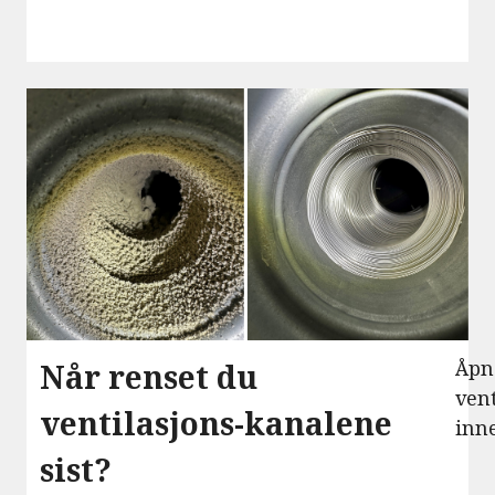
Åpn
Når renset du
vent
ventilasjons-kanalene
inn
sist?