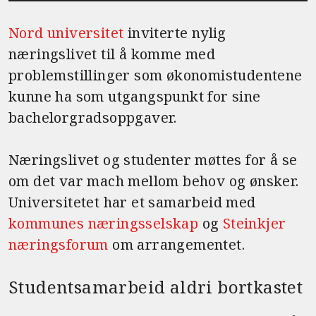
a
w
m
c
it
ai
Nord universitet
inviterte nylig
e
te
l
næringslivet til å komme med
b
r
problemstillinger som økonomistudentene
o
kunne ha som utgangspunkt for sine
o
bachelorgradsoppgaver.
k
Næringslivet og studenter møttes for å se
om det var mach mellom behov og ønsker.
Universitetet har et samarbeid med
kommunes næringsselskap
og
Steinkjer
næringsforum
om arrangementet.
Studentsamarbeid aldri bortkastet