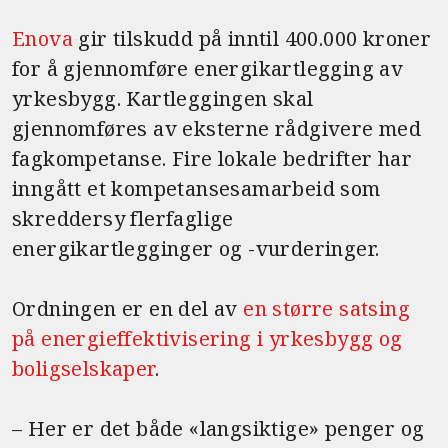
a
w
m
c
it
ai
Enova
gir tilskudd på inntil 400.000 kroner
e
te
l
for å gjennomføre energikartlegging av
b
r
yrkesbygg. Kartleggingen skal
o
gjennomføres av eksterne rådgivere med
o
fagkompetanse. Fire lokale bedrifter har
k
inngått et kompetansesamarbeid som
skreddersy flerfaglige
energikartlegginger og -vurderinger.
Ordningen er en del av
en større satsing
på energieffektivisering i yrkesbygg og
boligselskaper
.
– Her er det både «langsiktige» penger og