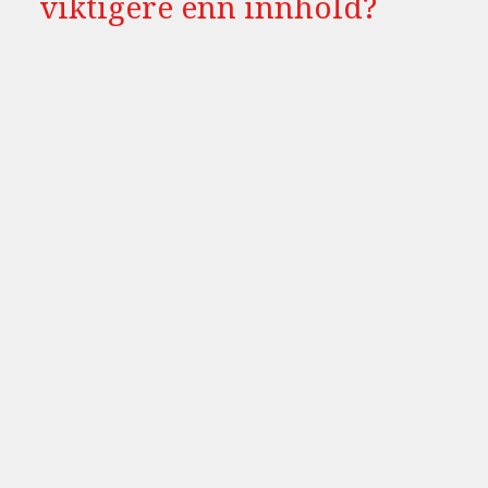
viktigere enn innhold?
Hva er oppmerksomhets-
økonomi?