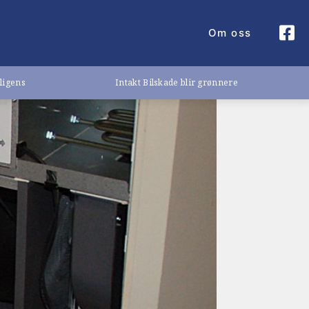
Om oss
lligens
Intakt Bilskade blir grønnere