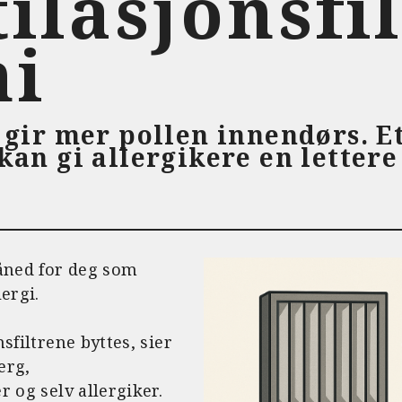
ilasjonsfi
ni
e gir mer pollen innendørs. E
 kan gi allergikere en letter
måned for deg som
ergi.
sfiltrene byttes, sier
erg,
r og selv allergiker.