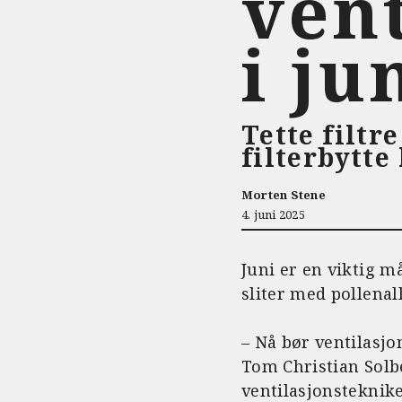
vent
i ju
Tette filtr
filterbytte
Morten Stene
4. juni 2025
Juni er en viktig 
sliter med pollenall
– Nå bør ventilasjon
Tom Christian Solb
ventilasjonsteknike