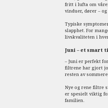
fritt i lufta om vå
vinduer, dører – o
Typiske symptomer e
slapphet. For mang
livskvaliteten i hv
Juni – et smart 
– Juni er perfekt fo
filtrene har gjort j
resten av sommere
Nye og rene filtre 
er spesielt viktig 
familien.