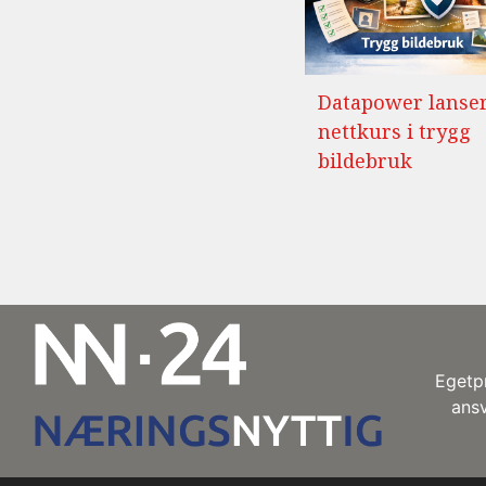
Datapower lanse
nettkurs i trygg
bildebruk
Egetpr
ansv