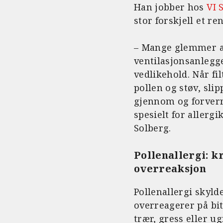
Han jobber hos
VI 
stor forskjell et ren
– Mange glemmer a
ventilasjonsanlegg
vedlikehold. Når fil
pollen og støv, slip
gjennom og forverr
spesielt for allergi
Solberg.
Pollenallergi: 
overreaksjon
Pollenallergi skyl
overreagerer på bi
trær, gress eller ug