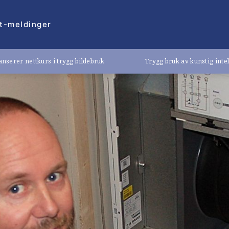
t-meldinger
nserer nettkurs i trygg bildebruk
Trygg bruk av kunstig inte