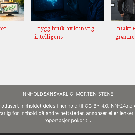
rer
Trygg bruk av kunstig
Intakt 
intelligens
grønne
INNHOLDSANSVARLIG: MORTEN STENE
odusert innholdet deles i henhold til CC BY 4.0. NN-24.no 
arlig for innhold på andre nettsteder, annonser eller lenke
reportasjer peker til.