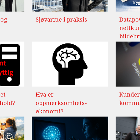
 og
Sjøvarme i praksis
Datapo
nettkur
bildeb
et
Hva er
Kunden
nhold?
oppmerksomhets-
kommun
økonomi?