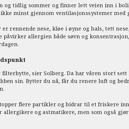
ren og tidlig sommer og finner lett veien inn i b
g ikke minst gjennom ventilasjonssystemer med g
r rennende nese, kløe i øyne og hals, tett nese
e påvirker allergien både søvn og konsentrasjo
erdagen.
tidspunkt
r filterbytte, sier Solberg. Da har våren stort sett 
obben sin. Bytter du nå, får du renere luft og bed
n.
stopper flere partikler og bidrar til et friskere 
for allergikere og astmatikere, men som også gjør