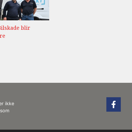
Bilskade blir
re
er ikke
r som