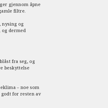
oliger gjennom åpne
amle filtre.
, nysing og
n, og dermed
blåst fra seg, og
re beskyttelse
inneklima – noe som
 godt for resten av