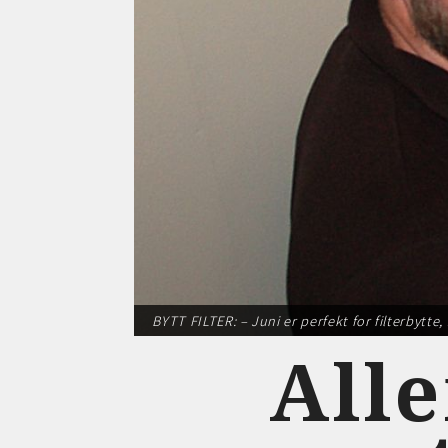
BYTT FILTER: – Juni er perfekt for filterbytte
Alle