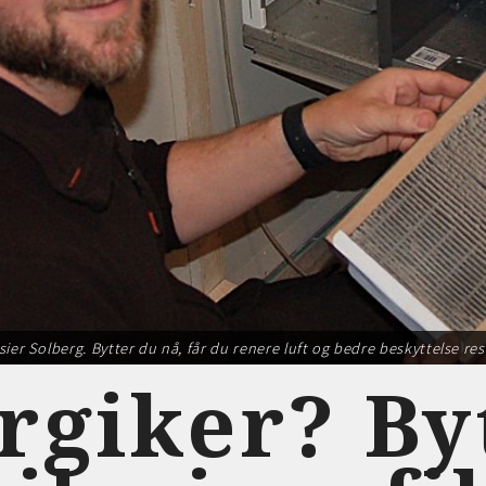
, sier Solberg. Bytter du nå, får du renere luft og bedre beskyttelse 
rgiker? By