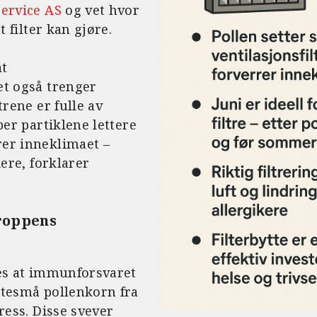
Service AS
og vet hvor
t filter kan gjøre.
t
et også trenger
trene er fulle av
per partiklene lettere
er inneklimaet –
kere, forklarer
kroppens
des at immunforsvaret
ttesmå pollenkorn fra
ress. Disse svever