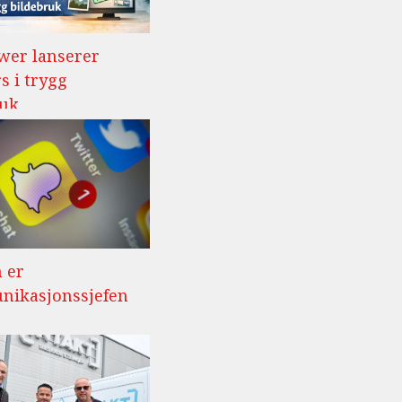
wer lanserer
s i trygg
ruk
 er
ikasjonssjefen