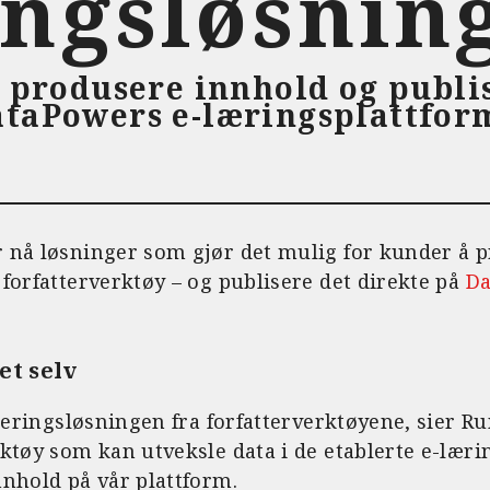
ingsløsnin
e produsere innhold og publi
taPowers e-læringsplattfor
 nå løsninger som gjør det mulig for kunder å 
forfatterverktøy – og publisere det direkte på
Da
et selv
iseringsløsningen fra forfatterverktøyene, sier R
rktøy som kan utveksle data i de etablerte e-lær
nhold på vår plattform.