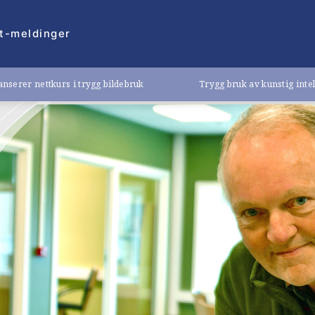
t-meldinger
nserer nettkurs i trygg bildebruk
Trygg bruk av kunstig inte