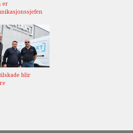
 er
ikasjonssjefen
Bilskade blir
re