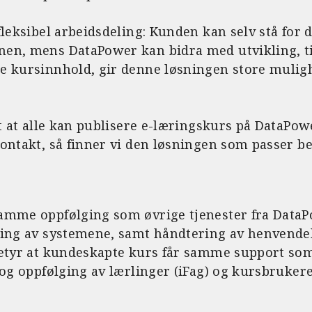
fleksibel arbeidsdeling: Kunden kan selv stå for d
en, mens DataPower kan bidra med utvikling, til
e kursinnhold, gir denne løsningen store mulig
et at alle kan publisere e-læringskurs på DataPowe
ontakt, så finner vi den løsningen som passer be
amme oppfølging som øvrige tjenester fra DataP
king av systemene, samt håndtering av henvende
betyr at kundeskapte kurs får samme support som
 og oppfølging av lærlinger (iFag) og kursbrukere