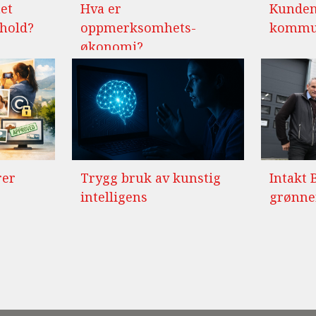
et
Hva er
Kunden
nhold?
oppmerksomhets-
kommun
økonomi?
rer
Trygg bruk av kunstig
Intakt 
intelligens
grønne