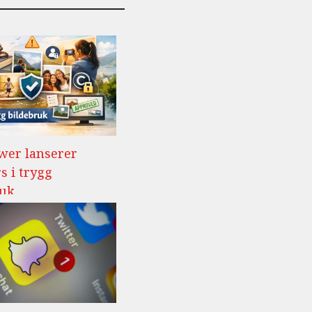
wer lanserer
s i trygg
ruk