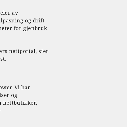
eler av
pasning og drift.
heter for gjenbruk
rs nettportal, sier
st.
ower. Vi har
lser og
 nettbutikker,
.