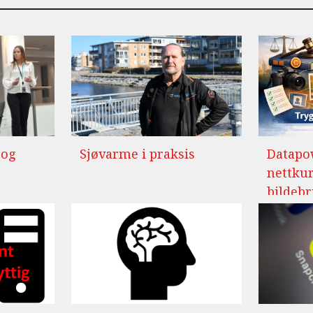
 og
Sjøvarme i praksis
Datapo
nettkur
bildeb