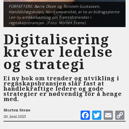
FORFATTERE: Børre Olsen og Torstein Gustavsen,
Handelshøgskolen, Nord universitet, er to av bidragsyterne
i en ny artikkelsamling om framtidstrender i
regnskapsbransjen. (Foto: Morten Stene).
Digitalisering
krever ledelse
og strategi
Ei ny bok om trender og utvikling i
regnskapsbransjen slår fast at
handlekraftige ledere og gode
strategier er nødvendig for å henge
med.
Morten Stene
F
T
E
20. juni 2023
a
w
m