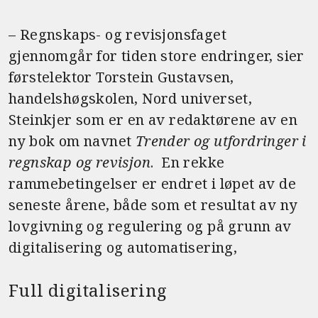
c
it
ai
e
te
l
– Regnskaps- og revisjonsfaget
b
r
gjennomgår for tiden store endringer, sier
o
førstelektor Torstein Gustavsen,
o
handelshøgskolen, Nord universet,
k
Steinkjer som er en av redaktørene av en
ny bok om navnet
Trender og utfordringer i
regnskap og revisjon
. En rekke
rammebetingelser er endret i løpet av de
seneste årene, både som et resultat av ny
lovgivning og regulering og på grunn av
digitalisering og automatisering,
Full digitalisering