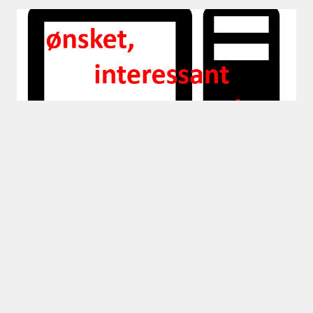
Er oppmerksomhet
viktigere enn innhold?