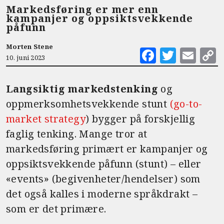
Markedsføring er mer enn
kampanjer og oppsiktsvekkende
påfunn
Morten Stene
F
T
E
10. juni 2023
a
w
m
c
it
ai
Langsiktig markedstenking
og
e
te
l
oppmerksomhetsvekkende stunt
(go-to-
b
r
market strategy
) bygger på forskjellig
o
faglig tenking. Mange tror at
o
markedsføring primært er kampanjer og
k
oppsiktsvekkende påfunn (stunt) – eller
«events» (begivenheter/hendelser) som
det også kalles i moderne språkdrakt –
som er det primære.